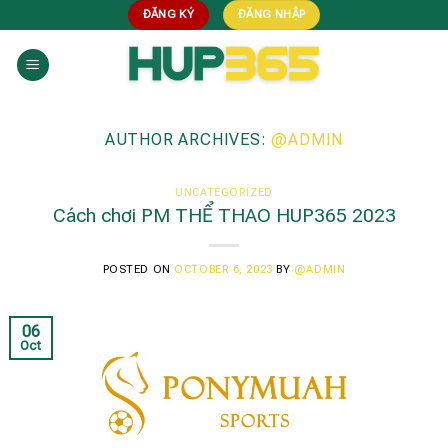
Skip
ĐĂNG KÝ
ĐĂNG NHẬP
to
content
AUTHOR ARCHIVES:
@ADMIN
UNCATEGORIZED
Cách chơi PM THỂ THAO HUP365 2023
POSTED ON
OCTOBER 6, 2023
BY
@ADMIN
06
Oct