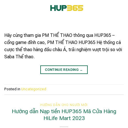
Hãy cùng tham gia PM THỂ THAO thông qua HUP365 –
cổng game đỉnh cao, PM THỂ THAO HUP365 Hệ thống cá
cược thể thao hàng đầu châu Á, trải nghiệm vượt trội so với
Saba Thể thao.
CONTINUE READING
→
Posted in
Uncategorized
HƯỚNG DẪN CHO NGƯỜI MỚI
Hướng dẫn Nạp tiền HUP365 Mã Cửa Hàng
HiLife Mart 2023