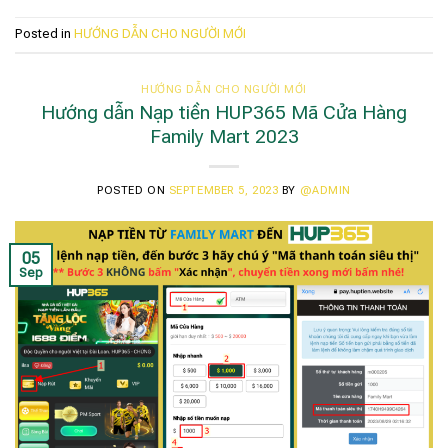
Posted in
HƯỚNG DẪN CHO NGƯỜI MỚI
HƯỚNG DẪN CHO NGƯỜI MỚI
Hướng dẫn Nạp tiền HUP365 Mã Cửa Hàng
Family Mart 2023
POSTED ON
SEPTEMBER 5, 2023
BY
@ADMIN
05
Sep