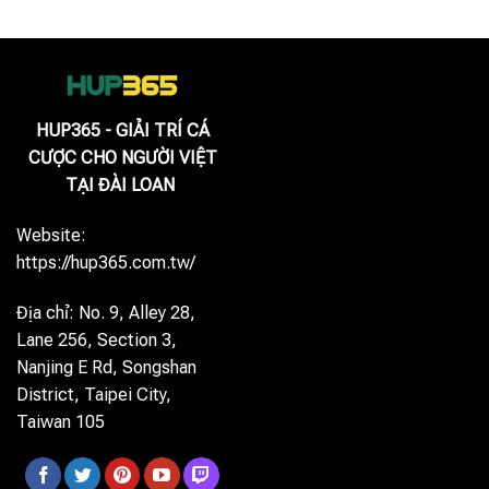
HUP365 - GIẢI TRÍ CÁ
CƯỢC CHO NGƯỜI VIỆT
TẠI ĐÀI LOAN
Website:
https://hup365.com.tw/
Địa chỉ:
No. 9, Alley 28,
Lane 256, Section 3,
Nanjing E Rd, Songshan
District, Taipei City,
Taiwan 105