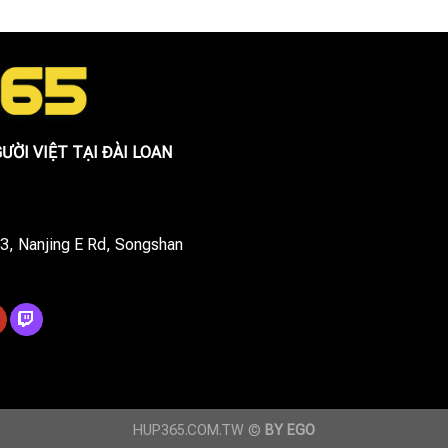
GƯỜI VIỆT TẠI ĐÀI LOAN
 3, Nanjing E Rd, Songshan
HUP365.COM.TW ©
BY EGO